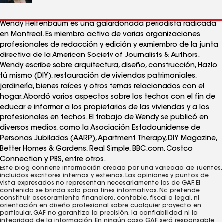
Wendy Helfenbaum es una galardonada periodista radicada
en Montreal. Es miembro activo de varias organizaciones
profesionales de redacción y edición y exmiembro de la junta
directiva de la American Society of Journalists & Authors.
Wendy escribe sobre arquitectura, diseño, construcción, Hazlo
tú mismo (DIY), restauración de viviendas patrimoniales,
jardinería, bienes raíces y otros temas relacionados con el
hogar. Abordó varios aspectos sobre los techos con el fin de
educar e informar a los propietarios de las viviendas y a los
profesionales en techos. El trabajo de Wendy se publicó en
diversos medios, como la Asociación Estadounidense de
Personas Jubiladas (AARP), Apartment Therapy, DIY Magazine,
Better Homes & Gardens, Real Simple, BBC.com, Costco
Connection y PBS, entre otros.
Este blog contiene información creada por una variedad de fuentes,
incluidos escritores internos y externos. Las opiniones y puntos de
vista expresados ​​no representan necesariamente los de GAF. El
contenido se brinda solo para fines informativos. No pretende
constituir asesoramiento financiero, contable, fiscal o legal, ni
orientación en diseño profesional sobre cualquier proyecto en
particular. GAF no garantiza la precisión, la confiabilidad ni la
integridad de la información. En ningún caso GAF será responsable