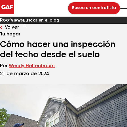
Busca un contratista
Roof
Views
Volver
Buscar
en
Tu hogar
el
blog
Cómo hacer una inspección
del techo desde el suelo
Por
Wendy Helfenbaum
21 de marzo de 2024