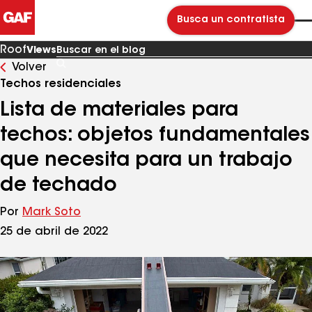
Busca un contratista
Roof
Views
Volver
Buscar
en
Techos residenciales
el
blog
Lista de materiales para
techos: objetos fundamentales
que necesita para un trabajo
de techado
Por
Mark Soto
25 de abril de 2022