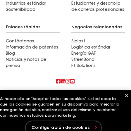
Industrias estándar
Estudiantes y desarrollo
Sostenibilidad
de carreras profesionales
Enlaces rápidos
Negocios relacionados
Contáctanos
Siplast
Información de patentes
Logística estándar
Blog
Energía GAF
Noticias y notas de
StreetBond
prensa
FT Solutions
También te puede interesar
Al hacer clic en “Aceptar todas las cookies”, usted acepta
que las cookies se guarden en su dispositivo para mejorar la
Cómo elegir las tejas para techos
navegación del sitio, analizar el uso del mismo, y colaborar
Materiales para techos residenciales
Materiales para techos de GAF
con nuestros estudios para marketing.
Términos de uso
Términos del contratista
Aviso de privacidad
Configuración de cookies
Aviso para los solicitantes
Código de conducta para proveedores