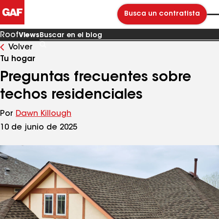
Busca un contratista
Roof
Views
Volver
Buscar
en
Tu hogar
el
blog
Preguntas frecuentes sobre
techos residenciales
Por
Dawn Killough
10 de junio de 2025