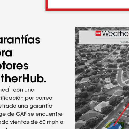
arantías
ora
ptores
therHub.
™
fied
con una
ificación por correo
istrado una garantía
edge de GAF se encuentre
ado vientos de 60 mph o