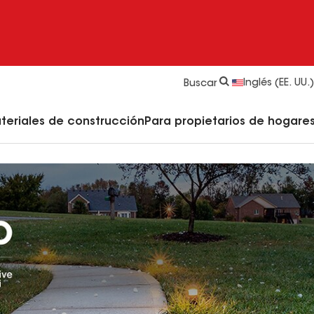
strucción y Techado
Accesorios y componentes comerciales
Limpiadores, imprimadores, selladores y cemento
Educación para propietarios de viviendas
Inglés (EE. UU.)
Buscar
teriales de construcción
Para propietarios de hogares 