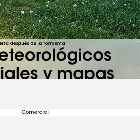
uerta después de la tormenta
eteorológicos
ciales y mapas
mes de granizo
Comercial