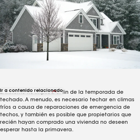
Ir a contenido relacionado
El invierno no implica el fin de la temporada de
Ver productos relacionados
techado. A menudo, es necesario techar en climas
Ver artículos relacionados
fríos a causa de reparaciones de emergencia de
techos, y también es posible que propietarios que
recién hayan comprado una vivienda no deseen
esperar hasta la primavera.