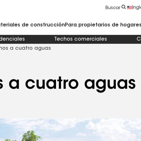
strucción y Techado
Accesorios y componentes comerciales
Limpiadores, imprimadores, selladores y cemento
Educación para propietarios de viviendas
Ingl
Buscar
teriales de construcción
Para propietarios de hogares 
idenciales
Techos comerciales
C
hos a cuatro aguas
s a cuatro aguas