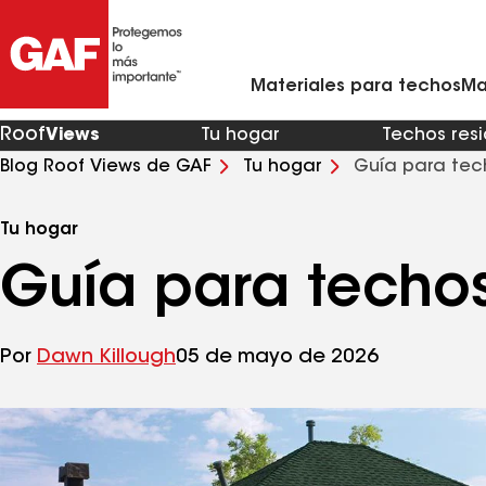
Materiales para techos residenciales
Ventilación y rejillas de ventilación para techo
Contratistas de techos de metal en mi zona
Materiales para techos comerciales
Asistente virtual para renovaciones de viviendas
Arquitectos y profesionales del diseño
Comunícate con Ciencias de la Con
Materiales para techos
Ma
Roof
Views
Tu hogar
Techos res
Blog Roof Views de GAF
Tu hogar
Guía para tec
Tu hogar
Guía para techo
Por
Dawn Killough
05 de mayo de 2026