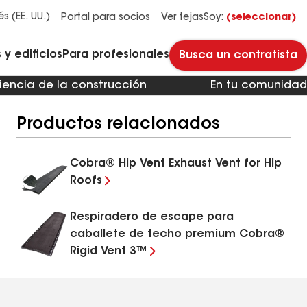
Administradores y propietarios de edificios
Reparación y mantenimiento de techos planos
Sistemas de techos de HOA y multifamiliares
Descubre por qué Timberline HDZ® es nuestra teja para techos más popular.
Descarga el catálogo para ver todas las soluciones para cada necesidad de techos comerciales.
Master Flow™ Pivot™ Pipe Boot Flashing
Revestimientos para pavimento StreetBond® SB120
és (EE. UU.)
Portal para socios
Ver tejas
Soy:
(seleccionar)
y edificios
Para profesionales
Busca un contratista
iencia de la construcción
En tu comunidad
Productos relacionados
Cobra® Hip Vent Exhaust Vent for Hip
Roofs
Respiradero de escape para
caballete de techo premium Cobra®
Rigid Vent 3™