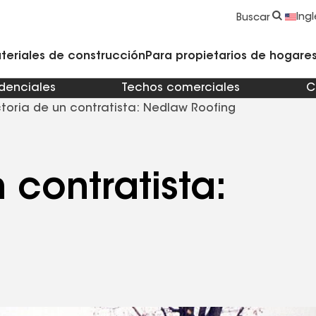
strucción y Techado
Accesorios y componentes comerciales
Limpiadores, imprimadores, selladores y cemento
Educación para propietarios de viviendas
Ingl
Buscar
teriales de construcción
Para propietarios de hogares 
idenciales
Techos comerciales
C
toria de un contratista: Nedlaw Roofing
 contratista: