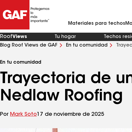
Materiales para techos residenciales
Ventilación y rejillas de ventilación para techo
Contratistas de techos de metal en mi zona
Materiales para techos comerciales
Asistente virtual para renovaciones de viviendas
Arquitectos y profesionales del diseño
Comunícate con Ciencias de la Con
Materiales para techos
Ma
Roof
Views
Tu hogar
Techos res
Blog Roof Views de GAF
En tu comunidad
Trayec
En tu comunidad
Trayectoria de un
Nedlaw Roofing
Por
Mark Soto
17 de noviembre de 2025