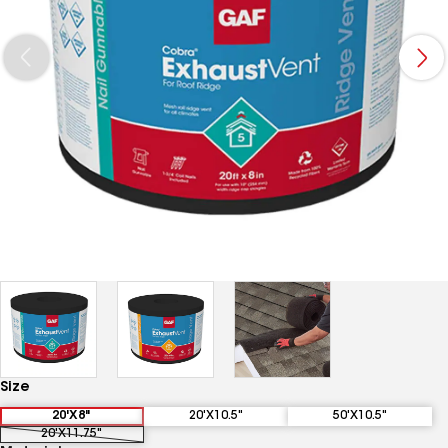
Size
20'X8"
20'X10.5"
50'X10.5"
20'X11.75"