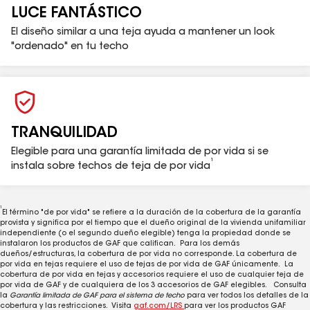
FORTIFIED Home™ disponible en
fortifiedhome.org
LUCE FANTÁSTICO
para conocer los detalles. Solo aplicable en los EE.
El diseño similar a una teja ayuda a mantener un look
UU.
"ordenado" en tu techo
TRANQUILIDAD
Este producto ha obtenido la distinción Good
HouseKeeping Seal.
Elegible para una garantía limitada de por vida si se
1
instala sobre techos de teja de por vida
1
El término "de por vida" se refiere a la duración de la cobertura de la garantía
provista y significa por el tiempo que el dueño original de la vivienda unifamiliar
independiente (o el segundo dueño elegible) tenga la propiedad donde se
NOTA: siempre se debe tener un sistema de
instalaron los productos de GAF que califican. Para los demás
dueños/estructuras, la cobertura de por vida no corresponde. La cobertura de
ventilación equilibrada. En ningún caso la
por vida en tejas requiere el uso de tejas de por vida de GAF únicamente. La
cobertura de por vida en tejas y accesorios requiere el uso de cualquier teja de
ventilación de escape en el caballete debe exceder
por vida de GAF y de cualquiera de los 3 accesorios de GAF elegibles. Consulta
la ventilación de sofito.
la
Garantía limitada de GAF para el sistema de techo
para ver todos los detalles de la
cobertura y las restricciones. Visita
gaf.com/LRS
para ver los productos GAF