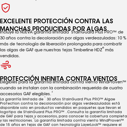
EXCELENTE PROTECCIÓN CONTRA LAS
MANCHAS PRODUCIDAS POR ALGAS
1
Incluye la NUEVA garantía limitada
StainGuard Plus PRO™ de
30 años contra la decoloración por algas verdeazuladas: 10 %
más de tecnología de liberación prolongada para combatir
®
las algas de GAF que nuestras tejas Timberline HDZ
más
vendidas.
PROTECCIÓN INFINITA CONTRA VIENTOS
Elegibles para la garantía limitada contra viento WindProven™
cuando se instalan con la combinación requerida de cuatro
2
accesorios GAF elegibles.
1
La garantía limitada de
30 años StainGuard Plus PRO™ Algae
Protection contra la decoloración por algas verdeazuladas está
disponible solo en productos vendidos en paquetes que llevan el
logotipo de StainGuard Plus PRO™ . Consulta la garantía limitada
de GAF para tejas y accesorios, para conocer la cobertura completa
2
y las restricciones.
La garantía limitada contra viento WindProven™
de 15 años en tejas de GAF con tecnología LayerLock™ requiere el