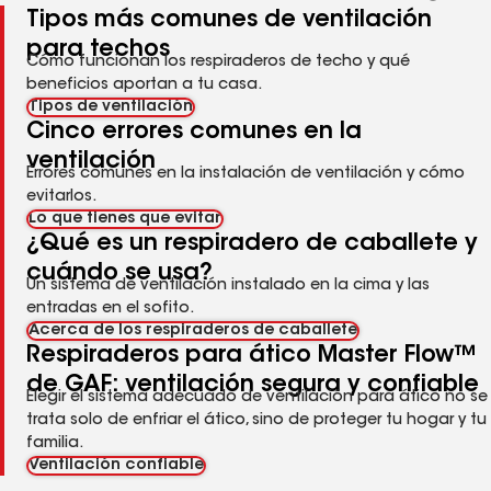
Tipos más comunes de ventilación
para techos
Cómo funcionan los respiraderos de techo y qué
beneficios aportan a tu casa.
Tipos de ventilación
Cinco errores comunes en la
ventilación
Errores comunes en la instalación de ventilación y cómo
evitarlos.
Lo que tienes que evitar
¿Qué es un respiradero de caballete y
cuándo se usa?
Un sistema de ventilación instalado en la cima y las
entradas en el sofito.
Acerca de los respiraderos de caballete
Respiraderos para ático Master Flow™
de GAF: ventilación segura y confiable
Elegir el sistema adecuado de ventilación para ático no se
trata solo de enfriar el ático, sino de proteger tu hogar y tu
familia.
Ventilación confiable