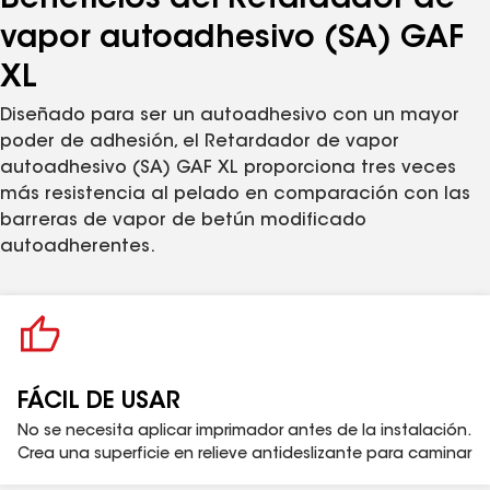
Beneficios del Retardador de
resistencia a la tensión puede exponerse hasta 180
vapor autoadhesivo (SA) GAF
días cuando se instala según las especificaciones y
detalles publicados por GAF.
XL
Diseñado para ser un autoadhesivo con un mayor
poder de adhesión, el Retardador de vapor
autoadhesivo (SA) GAF XL proporciona tres veces
más resistencia al pelado en comparación con las
barreras de vapor de betún modificado
autoadherentes.
FÁCIL DE USAR
No se necesita aplicar imprimador antes de la instalación.
Crea una superficie en relieve antideslizante para caminar