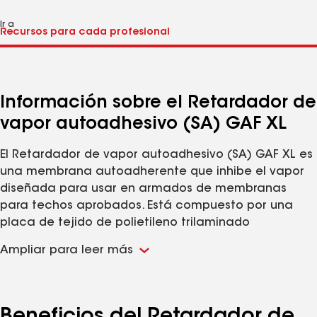
Ir a
Información sobre el Retardador de
vapor autoadhesivo (SA) GAF XL
El Retardador de vapor autoadhesivo (SA) GAF XL es
una membrana autoadherente que inhibe el vapor
diseñada para usar en armados de membranas
para techos aprobados. Está compuesto por una
placa de tejido de polietileno trilaminado
combinado con un adhesivo de caucho butílico
Ampliar para leer más
mejorado de alta adherencia. La cara inferior se
aplica con una película separadora de silicona
dividida que se retira durante la instalación. Este
producto excepcionalmente duradero y de gran