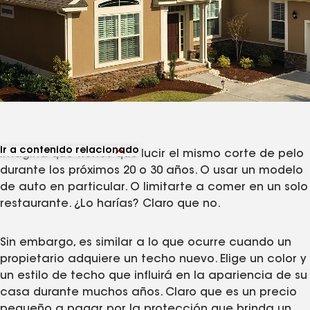
Ir a contenido relacionado
Imagina que tienes que lucir el mismo corte de pelo
Ver artículos relacionados
durante los próximos 20 o 30 años. O usar un modelo
de auto en particular. O limitarte a comer en un solo
restaurante. ¿Lo harías? Claro que no.
Sin embargo, es similar a lo que ocurre cuando un
propietario adquiere un techo nuevo. Elige un color y
un estilo de techo que influirá en la apariencia de su
casa durante muchos años. Claro que es un precio
pequeño a pagar por la protección que brinda un