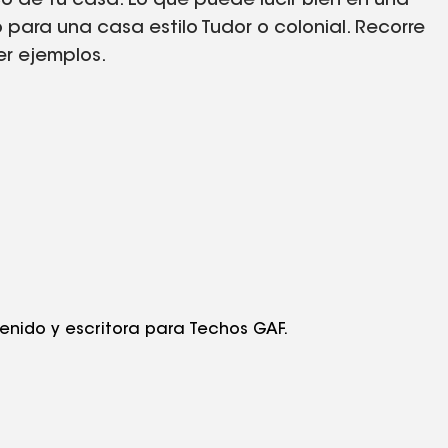
o de tu casa. Lo que puede lucir bien en una
para una casa estilo Tudor o colonial. Recorre
er ejemplos.
tenido y escritora para Techos GAF.