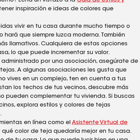
derno? Echa un vistazo a la
Guía de estilos y
ener inspiración e ideas de colores que
ecidas vivir en tu casa durante mucho tiempo o
ro hará que siempre luzca moderna. También
ás llamativos. Cualquiera de estas opciones
sa, lo que puede incrementar su valor.
jo administrado por una asociación, asegúrate de
s tejas. A algunas asociaciones les gusta que
no vives en un complejo, ten en cuenta a tus
gustan los techos de tus vecinos, descubre más
cómo pueden complementar tu vivienda. Si buscas
inos, explora estilos y colores de tejas
.
amientas en línea como el
Asistente Virtual de
 qué color de teja quedaría mejor en tu casa.