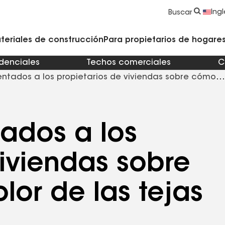
strucción y Techado
Accesorios y componentes comerciales
Limpiadores, imprimadores, selladores y cemento
Educación para propietarios de viviendas
Ingl
Buscar
teriales de construcción
Para propietarios de hogares 
idenciales
Techos comerciales
C
entados a los propietarios de viviendas sobre cómo
tados a los
viviendas sobre
lor de las tejas