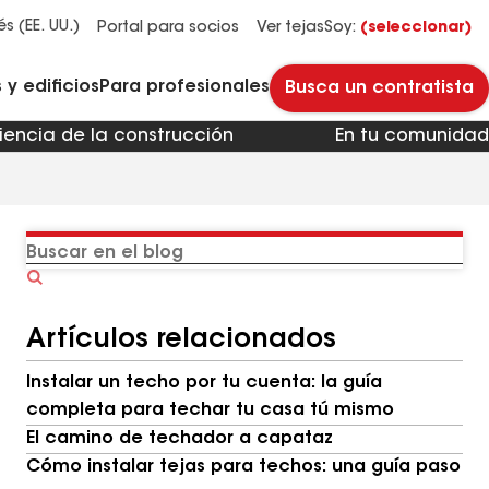
Administradores y propietarios de edificios
Reparación y mantenimiento de techos planos
Sistemas de techos de HOA y multifamiliares
Descubre por qué Timberline HDZ® es nuestra teja para techos más popular.
Descarga el catálogo para ver todas las soluciones para cada necesidad de techos comerciales.
Master Flow™ Pivot™ Pipe Boot Flashing
Revestimientos para pavimento StreetBond® SB120
és (EE. UU.)
Portal para socios
Ver tejas
Soy:
(seleccionar)
y edificios
Para profesionales
Busca un contratista
iencia de la construcción
En tu comunidad
Buscar
en
el
Artículos relacionados
blog
Instalar un techo por tu cuenta: la guía
completa para techar tu casa tú mismo
El camino de techador a capataz
Cómo instalar tejas para techos: una guía paso