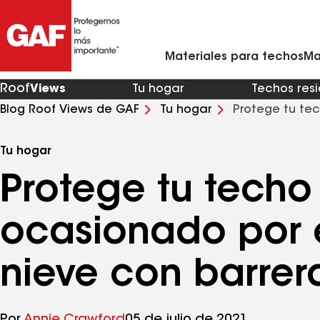
Materiales para techos residenciales
Ventilación y rejillas de ventilación para techo
Contratistas de techos de metal en mi zona
Materiales para techos comerciales
Asistente virtual para renovaciones de viviendas
Arquitectos y profesionales del diseño
Comunícate con Ciencias de la Con
Materiales para techos
Ma
Roof
Views
Tu hogar
Techos res
Blog Roof Views de GAF
Tu hogar
Protege tu te
barreras contra goteras
Tu hogar
Protege tu techo
ocasionado por e
nieve con barrer