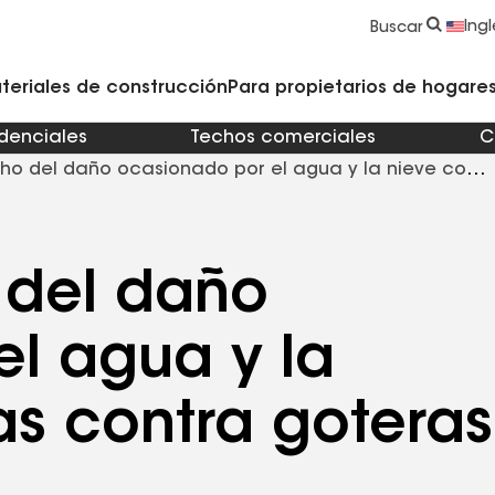
strucción y Techado
Accesorios y componentes comerciales
Limpiadores, imprimadores, selladores y cemento
Educación para propietarios de viviendas
Ingl
Buscar
teriales de construcción
Para propietarios de hogares 
idenciales
Techos comerciales
C
cho del daño ocasionado por el agua y la nieve con
 del daño
l agua y la
as contra goteras