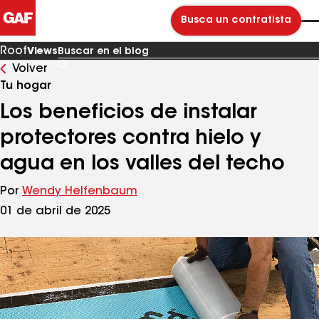
Busca un contratista
Roof
Views
Volver
Buscar
en
Tu hogar
el
blog
Los beneficios de instalar
protectores contra hielo y
agua en los valles del techo
Por
Wendy Helfenbaum
01 de abril de 2025