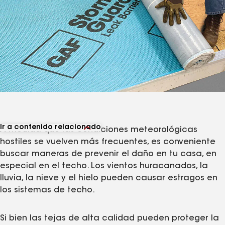
Ir a contenido relacionado
A medida que las condiciones meteorológicas
Ver productos relacionados
hostiles se vuelven más frecuentes, es conveniente
Ver artículos relacionados
buscar maneras de prevenir el daño en tu casa, en
especial en el techo. Los vientos huracanados, la
lluvia, la nieve y el hielo pueden causar estragos en
los sistemas de techo.
Si bien las tejas de alta calidad pueden proteger la