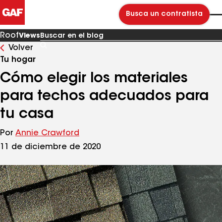
Busca un contratista
Roof
Views
Volver
Buscar
en
Tu hogar
el
blog
Cómo elegir los materiales
para techos adecuados para
tu casa
Por
Annie Crawford
11 de diciembre de 2020