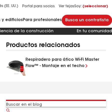
Administradores y propietarios de edificios
Reparación y mantenimiento de techos planos
Sistemas de techos de HOA y multifamiliares
Descubre por qué Timberline HDZ® es nuestra teja para techos más popular.
Descarga el catálogo para ver todas las soluciones para cada necesidad de techos comerciales.
Master Flow™ Pivot™ Pipe Boot Flashing
Revestimientos para pavimento StreetBond® SB120
és (EE. UU.)
Portal para socios
Ver tejas
Soy:
(seleccionar)
y edificios
Para profesionales
Busca un contratista
iencia de la construcción
En tu comunidad
Productos relacionados
Respiradero para ático Wi-Fi Master
Flow™ - Montaje en el techo