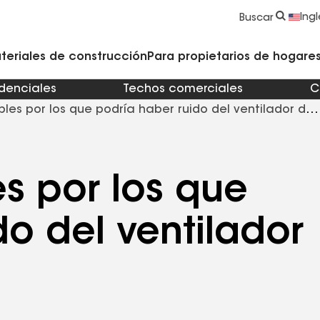
strucción y Techado
Accesorios y componentes comerciales
Limpiadores, imprimadores, selladores y cemento
Educación para propietarios de viviendas
Ingl
Buscar
teriales de construcción
Para propietarios de hogares 
idenciales
Techos comerciales
C
bles por los que podría haber ruido del ventilador del
es por los que
do del ventilador