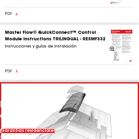
PDF
Master Flow® QuickConnect™ Control
Module Instructions TRILINGUAL - RESMF332
Instrucciones y guías de instalación
Acercarse
PDF
Partes de un sistema de techo
de GAF
Garantías residenciales
Seleccionar pestaña