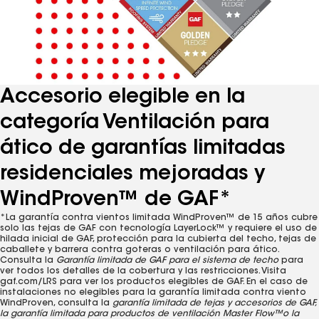
1
Para controlar tu respiradero eléctrico para ático de manera
Accesorio elegible en la
inalámbrica desde tu smartphone o tablet, debes descargar la
aplicación Master Flow QuickConnect™ Ventilation Control de
categoría Ventilación para
App Store® o Google Play™ Store. Se requiere un Android™ 5.0 o
ático de garantías limitadas
superior o iOS 13 o superior.
residenciales mejoradas y
WindProven™ de GAF*
*La garantía contra vientos limitada WindProven™ de 15 años cubre
solo las tejas de GAF con tecnología LayerLock™ y requiere el uso de
hilada inicial de GAF, protección para la cubierta del techo, tejas de
caballete y barrera contra goteras o ventilación para ático.
Consulta la
Garantía limitada de GAF para el sistema de techo
para
ver todos los detalles de la cobertura y las restricciones. Visita
gaf.com/LRS para ver los productos elegibles de GAF. En el caso de
instalaciones no elegibles para la garantía limitada contra viento
WindProven, consulta la
garantía limitada de tejas y accesorios de GAF,
la garantía limitada para productos de ventilación Master Flow™
o la