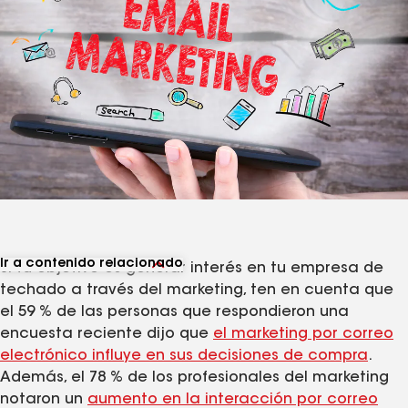
Ir a contenido relacionado
Si tu objetivo es generar interés en tu empresa de
Ver artículos relacionados
techado a través del marketing, ten en cuenta que
el 59 % de las personas que respondieron una
encuesta reciente dijo que
el marketing por correo
electrónico influye en sus decisiones de compra
.
Además, el 78 % de los profesionales del marketing
notaron un
aumento en la interacción por correo