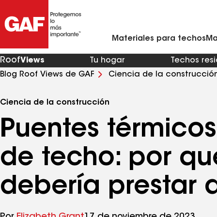
Materiales para techos residenciales
Ventilación y rejillas de ventilación para techo
Contratistas de techos de metal en mi zona
Materiales para techos comerciales
Asistente virtual para renovaciones de viviendas
Arquitectos y profesionales del diseño
Comunícate con Ciencias de la Con
Materiales para techos
Ma
Roof
Views
Tu hogar
Techos res
Blog Roof Views de GAF
Ciencia de la construcció
qué la industria debería prestar atención
Ciencia de la construcción
Puentes térmicos
de techo: por qué
debería prestar 