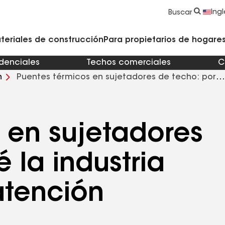
strucción y Techado
Accesorios y componentes comerciales
Limpiadores, imprimadores, selladores y cemento
Educación para propietarios de viviendas
Ingl
Buscar
teriales de construcción
Para propietarios de hogares 
idenciales
Techos comerciales
C
n
Puentes térmicos en sujetadores de techo: por
 en sujetadores
 la industria
atención