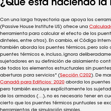
¿Qué está haciendo la i
Con una larga trayectoria que apoya los cerrami
(Passive House Institute US) ofrece una
Calculad
herramienta para calcular el efecto de los puen
dinteles, entre otros). En cambio, el Código Int
también aborda los puentes térmicos, pero solo 
puentes térmicos e, incluso, ignora deliberadam
sujetadores en su definición de aislamiento cont
de todos los elementos estructurales sin puentes
aberturas para servicios" (
Sección C202
). De man
Canadá para Edificios: 2020
aborda los puentes 
pero también excluye explícitamente los sujetado
de los armados (…), no es necesario tener en cue
cierto que los puentes térmicos puntuales se ex
herramientas de simulación simples.