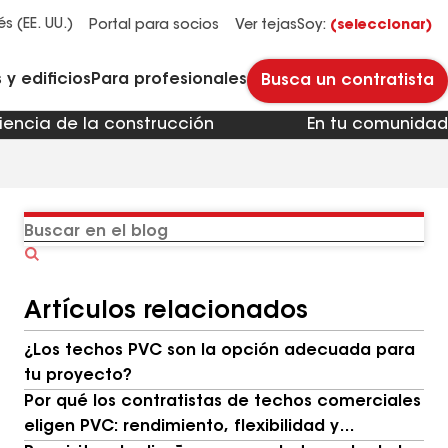
Administradores y propietarios de edificios
Reparación y mantenimiento de techos planos
Sistemas de techos de HOA y multifamiliares
Descubre por qué Timberline HDZ® es nuestra teja para techos más popular.
Descarga el catálogo para ver todas las soluciones para cada necesidad de techos comerciales.
Master Flow™ Pivot™ Pipe Boot Flashing
Revestimientos para pavimento StreetBond® SB120
és (EE. UU.)
Portal para socios
Ver tejas
Soy:
(seleccionar)
y edificios
Para profesionales
Busca un contratista
iencia de la construcción
En tu comunidad
Buscar
en
el
Artículos relacionados
blog
¿Los techos PVC son la opción adecuada para
tu proyecto?
Por qué los contratistas de techos comerciales
eligen PVC: rendimiento, flexibilidad y