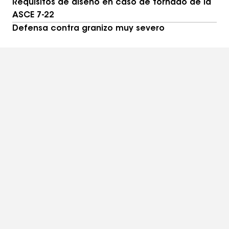
conveniencia
Requisitos de diseño en caso de tornado de la
ASCE 7-22
Defensa contra granizo muy severo