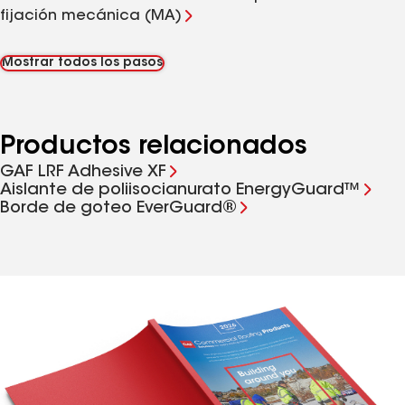
fijación mecánica (MA)
Mostrar todos los pasos
Productos relacionados
GAF LRF Adhesive XF
Aislante de poliisocianurato EnergyGuard™
Borde de goteo EverGuard®