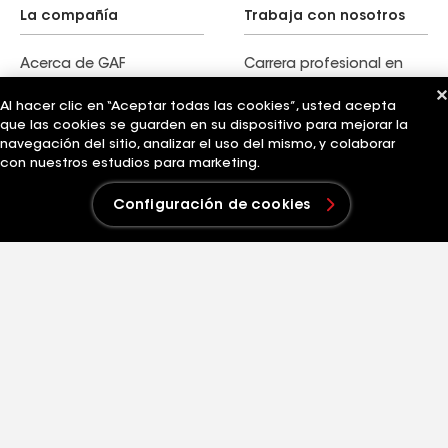
La compañía
Trabaja con nosotros
Acerca de GAF
Carrera profesional en
Historia
GAF
Al hacer clic en “Aceptar todas las cookies”, usted acepta
Liderazgo
Buscar trabajos
que las cookies se guarden en su dispositivo para mejorar la
Innovación
Nuestra cultura
navegación del sitio, analizar el uso del mismo, y colaborar
Industrias estándar
Estudiantes y desarrollo
con nuestros estudios para marketing.
Sostenibilidad
de carreras profesionales
Configuración de cookies
Enlaces rápidos
Negocios relacionados
Contáctanos
Siplast
Información de patentes
Logística estándar
Blog
Energía GAF
Noticias y notas de
StreetBond
prensa
FT Solutions