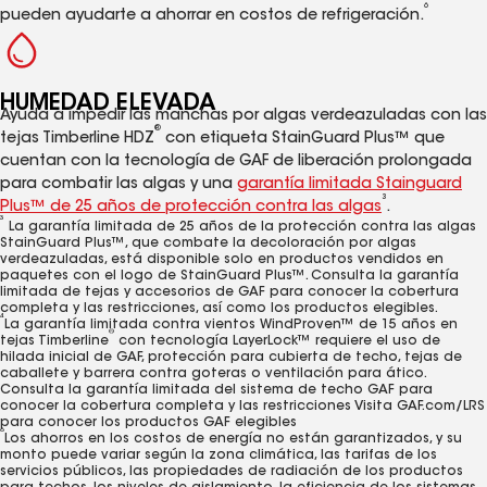
6
pueden ayudarte a ahorrar en costos de refrigeración.
HUMEDAD ELEVADA
Ayuda a impedir las manchas por algas verdeazuladas con las
®
tejas Timberline HDZ
con etiqueta StainGuard Plus™ que
cuentan con la tecnología de GAF de liberación prolongada
para combatir las algas y una
garantía limitada Stainguard
3
Plus™ de 25 años de protección contra las algas
.
3
La garantía limitada de 25 años de la protección contra las algas
StainGuard Plus™, que combate la decoloración por algas
verdeazuladas, está disponible solo en productos vendidos en
paquetes con el logo de StainGuard Plus™. Consulta la garantía
limitada de tejas y accesorios de GAF para conocer la cobertura
completa y las restricciones, así como los productos elegibles.
4
La garantía limitada contra vientos WindProven™ de 15 años en
®
tejas Timberline
con tecnología LayerLock™ requiere el uso de
hilada inicial de GAF, protección para cubierta de techo, tejas de
caballete y barrera contra goteras o ventilación para ático.
Consulta la garantía limitada del sistema de techo GAF para
conocer la cobertura completa y las restricciones Visita GAF.com/LRS
para conocer los productos GAF elegibles
6
Los ahorros en los costos de energía no están garantizados, y su
monto puede variar según la zona climática, las tarifas de los
servicios públicos, las propiedades de radiación de los productos