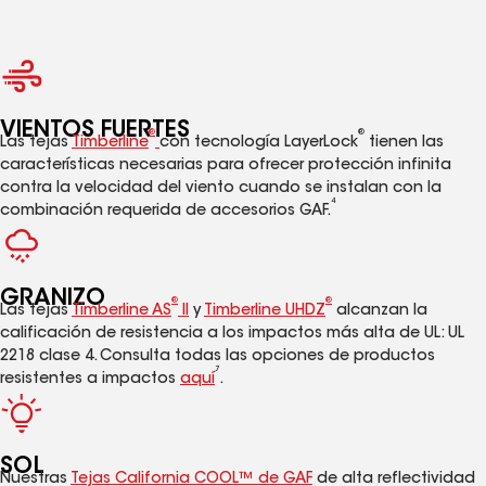
VIENTOS FUERTES
®
®
Las tejas
Timberline
con tecnología LayerLock
tienen las
características necesarias para ofrecer protección infinita
contra la velocidad del viento cuando se instalan con la
4
combinación requerida de accesorios GAF.
GRANIZO
®
®
Las tejas
Timberline AS
II
y
Timberline UHDZ
alcanzan la
calificación de resistencia a los impactos más alta de UL: UL
2218 clase 4. Consulta todas las opciones de productos
7
resistentes a impactos
aquí
.
SOL
Nuestras
Tejas California COOL™ de GAF
de alta reflectividad