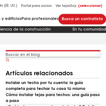
Administradores y propietarios de edificios
Reparación y mantenimiento de techos planos
Sistemas de techos de HOA y multifamiliares
Descubre por qué Timberline HDZ® es nuestra teja para techos más popular.
Descarga el catálogo para ver todas las soluciones para cada necesidad de techos comerciales.
Master Flow™ Pivot™ Pipe Boot Flashing
Revestimientos para pavimento StreetBond® SB120
és (EE. UU.)
Portal para socios
Ver tejas
Soy:
(seleccionar)
y edificios
Para profesionales
Busca un contratista
iencia de la construcción
En tu comunidad
Buscar
en
el
Artículos relacionados
blog
Instalar un techo por tu cuenta: la guía
completa para techar tu casa tú mismo
Cómo instalar tejas para techos: una guía paso
a paso