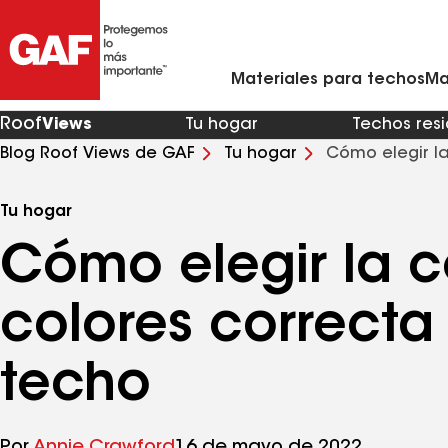
Materiales para techos residenciales
Ventilación y rejillas de ventilación para techo
Contratistas de techos de metal en mi zona
Materiales para techos comerciales
Asistente virtual para renovaciones de viviendas
Arquitectos y profesionales del diseño
Comunícate con Ciencias de la Con
Materiales para techos
Ma
Roof
Views
Tu hogar
Techos res
Blog Roof Views de GAF
Tu hogar
Cómo elegir l
techo
Tu hogar
Cómo elegir la 
colores correcta 
techo