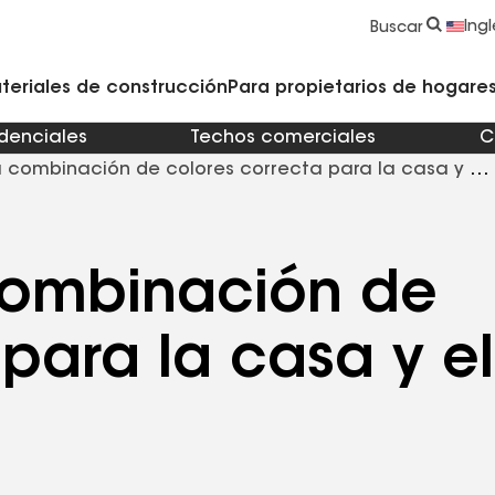
strucción y Techado
Accesorios y componentes comerciales
Limpiadores, imprimadores, selladores y cemento
Educación para propietarios de viviendas
Ingl
Buscar
teriales de construcción
Para propietarios de hogares 
idenciales
Techos comerciales
C
a combinación de colores correcta para la casa y el
combinación de
para la casa y el