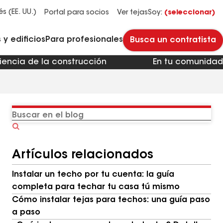
Administradores y propietarios de edificios
Reparación y mantenimiento de techos planos
Sistemas de techos de HOA y multifamiliares
Descubre por qué Timberline HDZ® es nuestra teja para techos más popular.
Descarga el catálogo para ver todas las soluciones para cada necesidad de techos comerciales.
Master Flow™ Pivot™ Pipe Boot Flashing
Revestimientos para pavimento StreetBond® SB120
és (EE. UU.)
Portal para socios
Ver tejas
Soy:
(seleccionar)
y edificios
Para profesionales
Busca un contratista
iencia de la construcción
En tu comunidad
Buscar
en
el
Artículos relacionados
blog
Instalar un techo por tu cuenta: la guía
completa para techar tu casa tú mismo
Cómo instalar tejas para techos: una guía paso
a paso