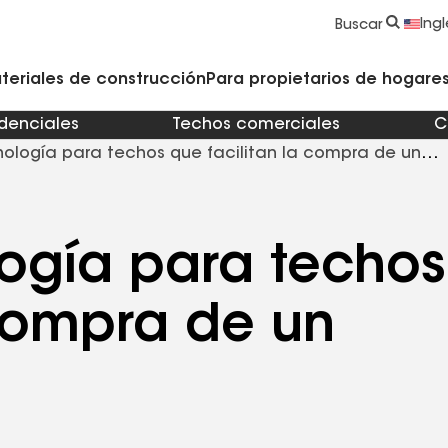
strucción y Techado
Accesorios y componentes comerciales
Limpiadores, imprimadores, selladores y cemento
Educación para propietarios de viviendas
Ingl
Buscar
teriales de construcción
Para propietarios de hogares 
idenciales
Techos comerciales
C
nología para techos que facilitan la compra de un
logía para techos
 compra de un