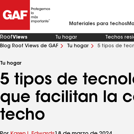
Materiales para techos residenciales
Ventilación y rejillas de ventilación para techo
Contratistas de techos de metal en mi zona
Materiales para techos comerciales
Asistente virtual para renovaciones de viviendas
Arquitectos y profesionales del diseño
Comunícate con Ciencias de la Con
Materiales para techos
Ma
Roof
Views
Tu hogar
Techos res
Blog Roof Views de GAF
Tu hogar
5 tipos de tec
techo
Tu hogar
5 tipos de tecno
que facilitan la
techo