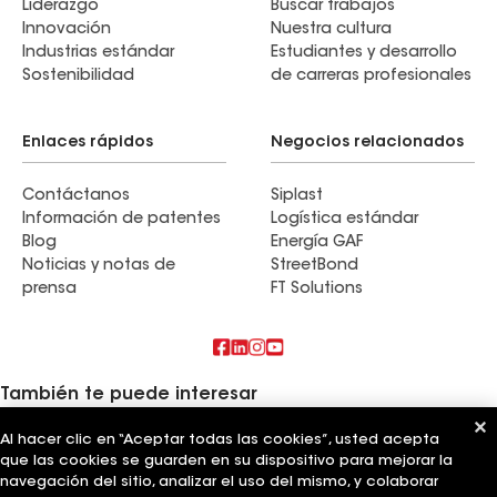
Liderazgo
Buscar trabajos
Innovación
Nuestra cultura
Industrias estándar
Estudiantes y desarrollo
Sostenibilidad
de carreras profesionales
Enlaces rápidos
Negocios relacionados
Contáctanos
Siplast
Información de patentes
Logística estándar
Blog
Energía GAF
Noticias y notas de
StreetBond
prensa
FT Solutions
También te puede interesar
Al hacer clic en “Aceptar todas las cookies”, usted acepta
Sistemas y soluciones de techos comerciales
Revestimientos de pared
que las cookies se guarden en su dispositivo para mejorar la
Ductos
navegación del sitio, analizar el uso del mismo, y colaborar