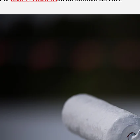
Por
Karen L Edwards
06 de octubre de 2022