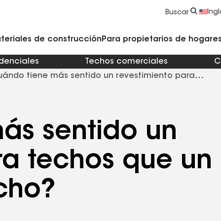
strucción y Techado
Accesorios y componentes comerciales
Limpiadores, imprimadores, selladores y cemento
Educación para propietarios de viviendas
Ingl
Buscar
teriales de construcción
Para propietarios de hogares 
idenciales
Techos comerciales
C
ándo tiene más sentido un revestimiento para
ás sentido un
ra techos que un
cho?