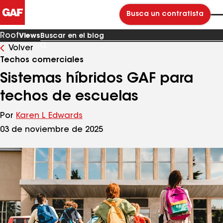
Busca un contratista
Roof
Views
Volver
Buscar
en
Techos comerciales
el
blog
Sistemas híbridos GAF para
techos de escuelas
Por
Karen L Edwards
03 de noviembre de 2025