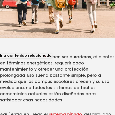
Ir a contenido relacionado
Los techos escolares deben ser duraderos, eficientes
Ver productos relacionados
en términos energéticos, requerir poco
Ver artículos relacionados
mantenimiento y ofrecer una protección
prolongada. Eso suena bastante simple, pero a
medida que los campus escolares crecen y su uso
evoluciona, no todos los sistemas de techos
comerciales actuales están diseñados para
satisfacer esas necesidades.
Aquí entra en juego el
sistema híbrido
, desarrollado