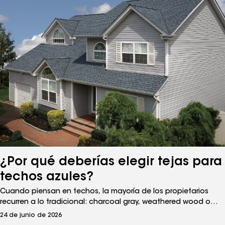
¿Por qué deberías elegir tejas para
techos azules?
Cuando piensan en techos, la mayoría de los propietarios
recurren a lo tradicional: charcoal gray, weathered wood o
classic black. Sin embargo, en el diseño residencial está
24 de junio de 2026
creciendo una tendencia hacia algo más audaz: las tejas