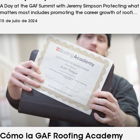
A Day at the GAF Summit with Jeremy Simpson Protecting what
matters most includes promoting the career growth of roofing
industry professionals like you. Por ese motivo, GAF ofrece una
15 de julio de 2024
amplia gama de oportunidades de aprendizaje, lo que incluye
cursos de CARE, capacitación en línea, capacitación en
persona, y cumbres y exposiciones de techos.
Cómo la GAF Roofing Academy