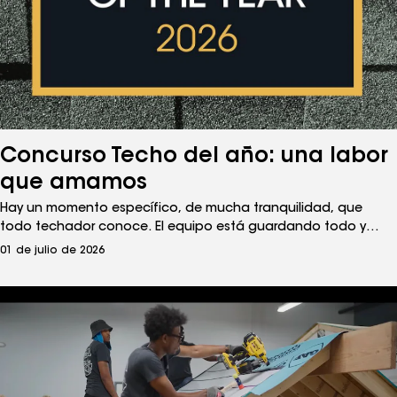
Concurso Techo del año: una labor
que amamos
Hay un momento específico, de mucha tranquilidad, que
todo techador conoce. El equipo está guardando todo y
limpiando el sitio de trabajo, mientras tú das un paso hacia
01 de julio de 2026
atrás para contemplar el producto terminado. Ese
sentimiento, el orgullo por el oficio y la satisfacción de
construir un sistema resistente, es lo que llamamos una labor
de amor.