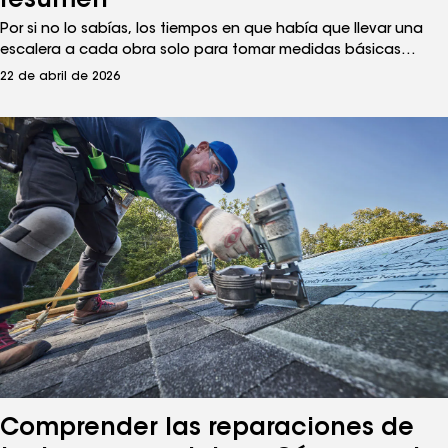
resumen
Por si no lo sabías, los tiempos en que había que llevar una
escalera a cada obra solo para tomar medidas básicas
prácticamente han quedado atrás. Ya no es necesario subirse
22 de abril de 2026
al tejado de una vivienda unifamiliar para tomar las medidas
diarias.
Comprender las reparaciones de