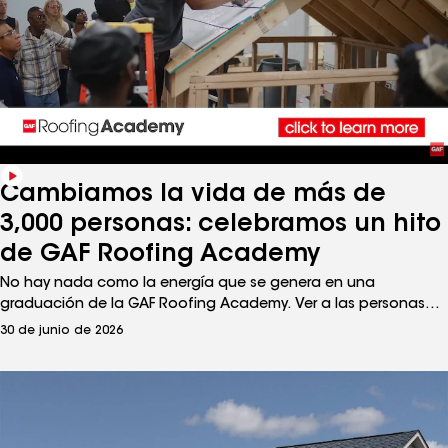
Cambiamos la vida de más de
3,000 personas: celebramos un hito
de GAF Roofing Academy
No hay nada como la energía que se genera en una
graduación de la GAF Roofing Academy. Ver a las personas
adquirir las habilidades, la confianza y las conexiones para
30 de junio de 2026
dar el salto a una carrera próspera es el objetivo del
programa lanzado en 2020.