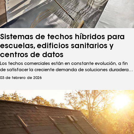
Sistemas de techos híbridos para
escuelas, edificios sanitarios y
centros de datos
Los techos comerciales están en constante evolución, a fin
de satisfacer la creciente demanda de soluciones duraderas y
perdurables, y una de las innovaciones más notable es el
03 de febrero de 2026
desarrollo de sistemas de techos híbridos. Estos sistemas
combinan la flexibilidad y facilidad de instalación de las
membranas termoplásticas con la resistencia y confiabilidad
de los armados tradicionales de múltiples capas.