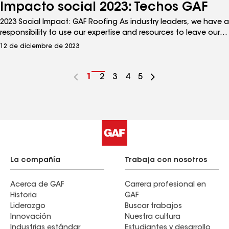
Impacto social 2023: Techos GAF
2023 Social Impact: GAF Roofing As industry leaders, we have a
responsibility to use our expertise and resources to leave our
communities and our planet better than we found it. Estamos
12 de diciembre de 2023
haciendo inversiones estratégicas para lograr nuestros
objetivos, y avanzamos mucho en colaboraciones con
nuestros empleados, socios sin fines de lucro y contratistas.
Go
1
Go
2
Go
3
Go
4
Go
5
Visita gaf.com/sustainability para obtener más información y
to
to
to
to
to
sumarte a nuestros proyectos.
page
page
page
page
page
number:
number:
number:
number:
number:
La compañía
Trabaja con nosotros
Acerca de GAF
Carrera profesional en
Historia
GAF
Liderazgo
Buscar trabajos
Innovación
Nuestra cultura
Industrias estándar
Estudiantes y desarrollo