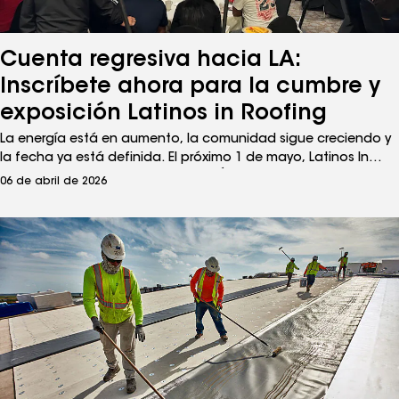
Cuenta regresiva hacia LA:
Inscríbete ahora para la cumbre y
exposición Latinos in Roofing
La energía está en aumento, la comunidad sigue creciendo y
la fecha ya está definida. El próximo 1 de mayo, Latinos In
Roofing llegará al corazón de Los Ángeles para celebrar una
06 de abril de 2026
exposición diseñada para empoderar, capacitar y llevar a los
contratistas latinos hacia un nuevo nivel.