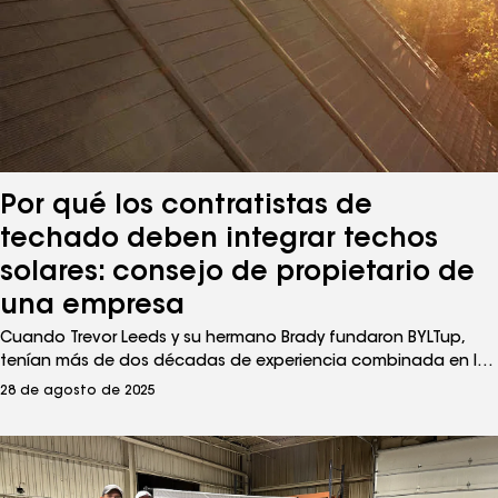
Por qué los contratistas de
techado deben integrar techos
solares: consejo de propietario de
una empresa
Cuando Trevor Leeds y su hermano Brady fundaron BYLTup,
tenían más de dos décadas de experiencia combinada en la
industria de techos. ¿La pieza que faltaba? La energía solar.
28 de agosto de 2025
Fundaron BYLTup porque, como GAF, vieron la oportunidad de
fusionar la industria de techos con la de energía solar. "El
techado es una industria en evolución", aseguró Trevor Leeds,
cofundador y director ejecutivo de BYLTup, y uno de los dos