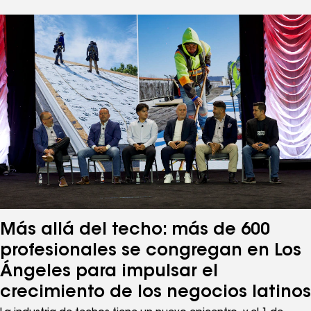
para techo azules. Lejos de ser una moda pasajera, la
tendencia de las tejas azules refleja un cambio más profundo
en la forma en que los propietarios piensan sobre el atractivo
exterior, el valor de reventa y la expresión personal. Si te
genera curiosidad saber cómo se verían las tejas azules en tu
vivienda, aquí te contamos todo lo que necesitas saber.
Más allá del techo: más de 600
profesionales se congregan en Los
Ángeles para impulsar el
crecimiento de los negocios latinos