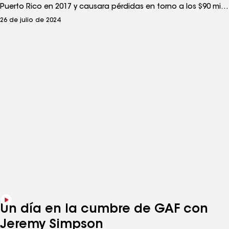
Puerto Rico en 2017 y causara pérdidas en torno a los $90 mil
millones, los residentes continuaban trabajando para reparar
26 de julio de 2024
sus hogares y reconstruir sus comunidades. Tormentas
posteriores dañaron aún más las propiedades que no habían
sido reparadas, y la red eléctrica siguió sufriendo apagones
frecuentes. Como resultado, muchas familias estaban
viviendo en condiciones peligrosas.
Un día en la cumbre de GAF con
Jeremy Simpson