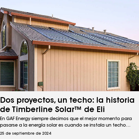
esa comodidad. Por eso trabajamos tan duro en la creación
de Timberline Solar para cubrir las necesidades de los
techadores: una teja solar clavable que utiliza el mismo
proceso y los mismos materiales que los techos tradicionales.
También por eso nos resulta tan importante comunicarnos
con nuestros socios de techado usando el idioma que ellos
prefieren.
Dos proyectos, un techo: la historia
de Timberline Solar™ de Eli
En GAF Energy siempre decimos que el mejor momento para
pasarse a la energía solar es cuando se instala un techo
nuevo. Para Eli W., cliente de California, realizar ambos
25 de septiembre de 2024
proyectos al mismo tiempo, a cargo del mismo equipo,