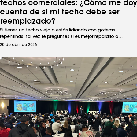
techos comerciales: ¿Cómo me doy
cuenta de si mi techo debe ser
reemplazado?
Si tienes un techo viejo o estás lidiando con goteras
repentinas, tal vez te preguntes si es mejor repararlo o
reemplazarlo. GAF has recommendations and advice to help
20 de abril de 2026
make the decision for roof repairs versus replacement, easy.