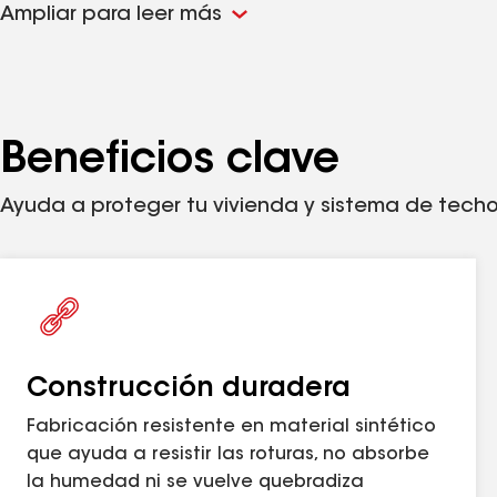
Ampliar para leer más
Construcción duradera:
Estructura en polipr
convencionales, que pueden desintegrarse co
Precio competitivo:
Por cuadrado, similar al d
Un techo que luce mejor:
Queda más parejo qu
nuevo techo.
Beneficios clave
Estructura de polipropileno estabilizado co
Ayuda a proteger tu vivienda y sistema de tech
Este producto puede usarse para cumplir con det
FORTIFIED Home™ disponible en
fortifiedhome.or
Construcción duradera
Fabricación resistente en material sintético
Este producto ha obtenido la distinción Good H
que ayuda a resistir las roturas, no absorbe
la humedad ni se vuelve quebradiza