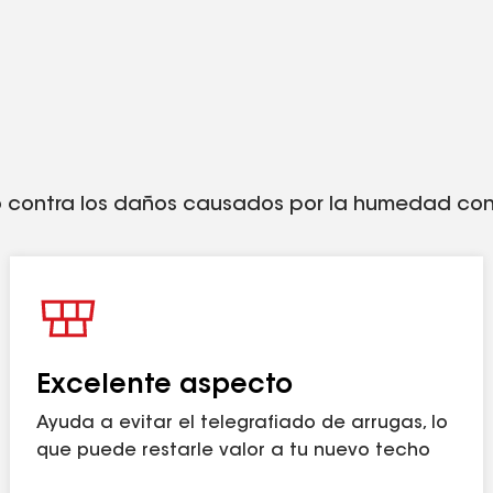
opileno sin asfalto que proporciona un rendimient
n el tiempo).
e los fieltros de asfalto típicos (los precios var
e los fieltros tradicionales y evita el telegrafi
ntra rayos UV:
Resiste el deterioro provocado por
o contra los daños causados por la humedad con
erminados requisitos de FORTIFIED Roof™. Visita
g
para conocer los detalles. Solo aplicable en los 
Excelente aspecto
Ayuda a evitar el telegrafiado de arrugas, lo
ouseKeeping Seal.
que puede restarle valor a tu nuevo techo