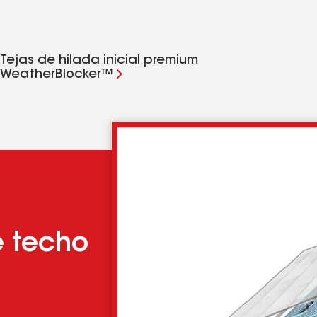
Tejas de hilada inicial premium
WeatherBlocker™
e techo