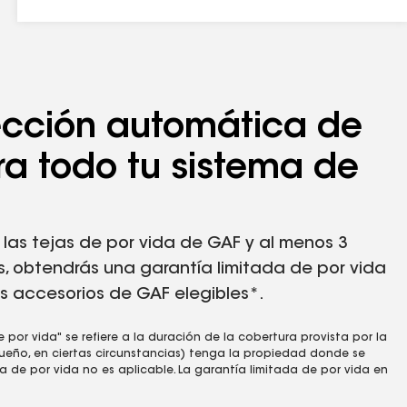
nal de la vivienda unifamiliar independiente (o el segundo dueño
ección automática de
ura de por vida no corresponde. La cobertura de por vida en tejas
 teja de por vida de GAF y de cualquiera de los 3 accesorios de
ra todo tu sistema de
ciones. Visita gaf.com/LRS para ver los productos elegibles de GAF.
a para tejas y accesorios de GAF
.
e las tejas de por vida de GAF y al menos 3
ducto no se degrade físicamente al estar expuesto a los rayos UV.
s, obtendrás una garantía limitada de por vida
MPERMEABLE. NO USES el fieltro para techos sintético Feltbuster®
os accesorios de GAF elegibles*.
e por vida" se refiere a la duración de la cobertura provista por la
 dueño, en ciertas circunstancias) tenga la propiedad donde se
 de por vida no es aplicable. La garantía limitada de por vida en