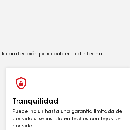
o duradero (a diferencia de los fieltros
ían según el mercado).
ado de arrugas, lo que puede restarle valor a tu
3
 los rayos UV por hasta 90 días.
 la protección para cubierta de techo
gaf.com/fortified
y consulta la norma actual
EE. UU.
Tranquilidad
Puede incluir hasta una garantía limitada de
por vida si se instala en techos con tejas de
por vida.