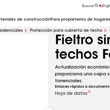
strucción y Techado
Accesorios y componentes comerciales
Limpiadores, imprimadores, selladores y cemento
Educación para propietarios de viviendas
Ingl
Buscar
teriales de construcción
Para propietarios de hogares 
sidenciales
Protección para cubierta de techo
Fieltro s
techos F
Actualización económica 
proporciona una capa se
torrenciales.
Enlaces rápidos a documento
Hoja de datos