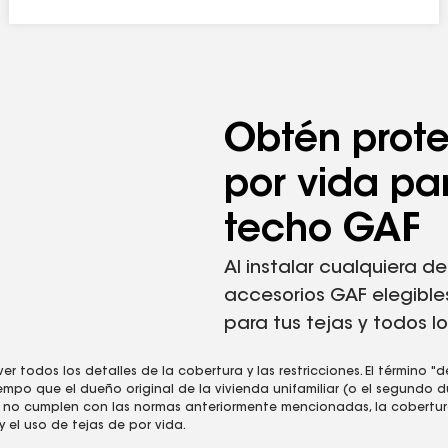
de la garantía provista y significa por el tiempo que el dueño origi
Obtén prot
e GAF que califican. Para los demás dueños/estructuras, la cobert
ura de por vida en tejas y accesorios requiere el uso de cualquier
por vida pa
a de techo
para ver todos los detalles de la cobertura y las restric
techo GAF
e GAF para el sistema de techo
, consulta la sección
Garantía limitad
 Good Housekeeping (aplicable solamente en EE. UU.).
Al instalar cualquiera d
na prueba estandarizada que se realiza para garantizar que el pro
accesorios GAF elegible
l fieltro para techos sintético FeltBuster® resiste el agua, NO ES I
para tus tejas y todos l
ias.
 todos los detalles de la cobertura y las restricciones. El término "d
tiempo que el dueño original de la vivienda unifamiliar (o el segundo
ue no cumplen con las normas anteriormente mencionadas, la cobertura
y el uso de tejas de por vida.