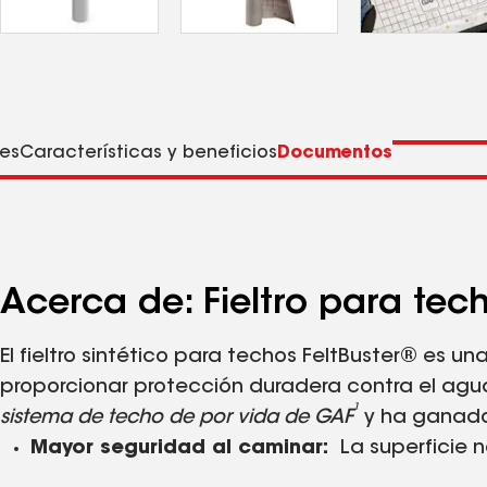
es
Características y beneficios
Documentos
Acerca de: Fieltro para tech
El fieltro sintético para techos FeltBuster® es u
proporcionar protección duradera contra el agua d
1
sistema de techo de por vida de GAF
y ha ganado
Mayor seguridad al caminar:
La superficie 
tradicionales.