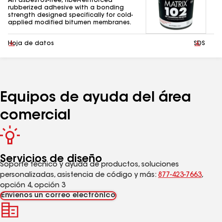
An asbestos-free, fiber-reinforced
rubberized adhesive with a bonding
strength designed specifically for cold-
applied modified bitumen membranes.
Descargar
Hoja de datos
Descarg
SDS
Equipos de ayuda del área
comercial
Servicios de diseño
Soporte técnico y ayuda de productos, soluciones
personalizadas, asistencia de código y más:
877-423-7663
,
opción 4, opción 3
Envíenos un correo electrónico