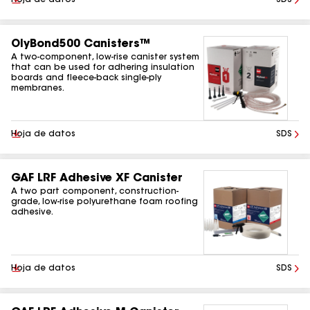
Descargar
Hoja de datos
SDS
OlyBond500 Canisters™
A two-component, low-rise canister system
that can be used for adhering insulation
boards and fleece-back single-ply
membranes.
Descargar
Hoja de datos
SDS
GAF LRF Adhesive XF Canister
A two part component, construction-
grade, low-rise polyurethane foam roofing
adhesive.
Descargar
Hoja de datos
SDS