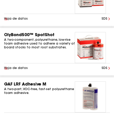
Descargar
Hoja de datos
SDS
OlyBond500™ SpotShot
A two-component, polyurethane, low-rise
foam adhesive used to adhere a variety of
board stocks to most roof substrates.
Descargar
Hoja de datos
SDS
GAF LRF Adhesive M
A two-part, VOC-free, fast-set polyurethane
foam adhesive.