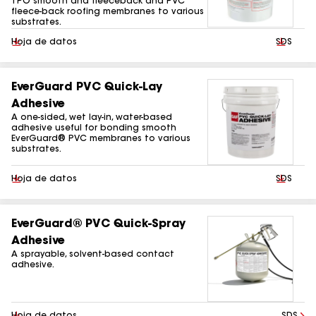
TPO smooth and fleeceback and PVC
fleece-back roofing membranes to various
substrates.
Descargar
Hoja de datos
Descarg
SDS
EverGuard PVC Quick-Lay
Adhesive
A one-sided, wet lay-in, water-based
adhesive useful for bonding smooth
EverGuard® PVC membranes to various
substrates.
Descargar
Hoja de datos
Descarg
SDS
EverGuard® PVC Quick‑Spray
Adhesive
A sprayable, solvent-based contact
adhesive.