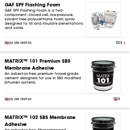
GAF SPF Flashing Foam
GAF SPF Flashing Foam is a two-
component, closed-cell, low-pressure,
solvent-free polyurethane foam spray
designed to fill and insulate penetrations
and voids.
Descargar
Hoja de datos
SDS
MATRIX™ 101 Premium SBS
Membrane Adhesive
An asbestos-free, premium trowel-grade
cement designed for use in SBS modified
bitumen systems.
Descargar
Hoja de datos
Descarg
SDS
MATRIX™ 102 SBS Membrane
Adhesive