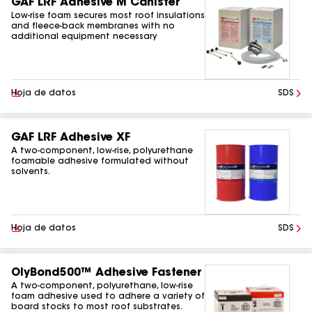
GAF LRF Adhesive M Canister
Low-rise foam secures most roof insulations
and fleece-back membranes with no
additional equipment necessary
Descargar
Hoja de datos
SDS
GAF LRF Adhesive XF
A two-component, low-rise, polyurethane
foamable adhesive formulated without
solvents.
Descargar
Hoja de datos
SDS
OlyBond500™ Adhesive Fastener
A two-component, polyurethane, low-rise
foam adhesive used to adhere a variety of
board stocks to most roof substrates.