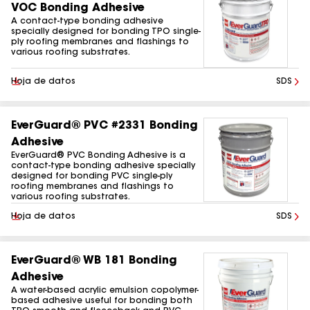
VOC Bonding Adhesive
A contact-type bonding adhesive
specially designed for bonding TPO single-
ply roofing membranes and flashings to
various roofing substrates.
Descargar
Hoja de datos
SDS
EverGuard® PVC #2331 Bonding
Adhesive
EverGuard® PVC Bonding Adhesive is a
contact-type bonding adhesive specially
designed for bonding PVC single-ply
roofing membranes and flashings to
various roofing substrates.
Descargar
Hoja de datos
SDS
EverGuard® WB 181 Bonding
Adhesive
A water-based acrylic emulsion copolymer-
based adhesive useful for bonding both