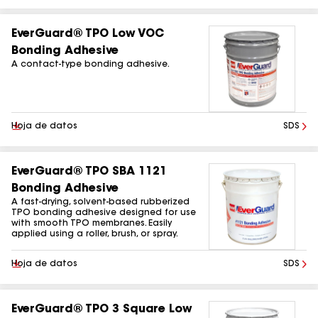
EverGuard® TPO Low VOC
Bonding Adhesive
A contact-type bonding adhesive.
Descargar
Hoja de datos
SDS
EverGuard® TPO SBA 1121
Bonding Adhesive
A fast-drying, solvent-based rubberized
TPO bonding adhesive designed for use
with smooth TPO membranes. Easily
applied using a roller, brush, or spray.
Descargar
Hoja de datos
SDS
EverGuard® TPO 3 Square Low