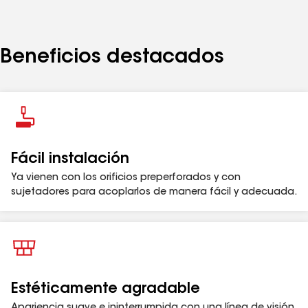
fábrica. Viene en una diversidad de colores.
Más rápido:
sin necesidad de calafateo o sellado
en sujetadores o juntas
Beneficios destacados
Disponible con listones calibre 16 para áreas muy
ventosas
Fácil instalación
Ya vienen con los orificios preperforados y con
sujetadores para acoplarlos de manera fácil y adecuada.
Estéticamente agradable