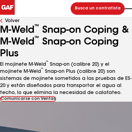
Busca un contratista
Volver
™
M‑Weld
Snap‑on Coping &
™
M‑Weld
Snap‑on Coping
Plus
™
El mojinete M-Weld
Snap-on (calibre 20) y el
™
mojinete M-Weld
Snap-on Plus (calibre 20) son
sistemas de mojinete sometidos a las pruebas de ES-
20 y están diseñados para transportar el agua al
techo, lo que elimina la necesidad de calafateo.
Comunicarse con Ventas