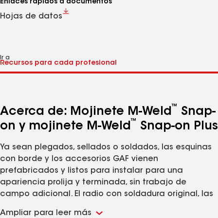
Enlaces rápidos a documentos
Hojas de datos
Ir a
™
Acerca de: Mojinete M-Weld
Snap-
™
on y mojinete M-Weld
Snap-on Plus
Ya sean plegados, sellados o soldados, las esquinas
con borde y los accesorios GAF vienen
prefabricados y listos para instalar para una
apariencia prolija y terminada, sin trabajo de
campo adicional. El radio con soldadura original, las
esquinas haciendo juego, las cubiertas en los
Ampliar para leer más
extremos y otros accesorios están hechos de