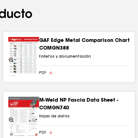
ducto
GAF Edge Metal Comparison Chart
COMGN388
Folletos y documentación
Acercarse
PDF
M-Weld NP Fascia Data Sheet -
COMGN740
Hojas de datos
Acercarse
PDF