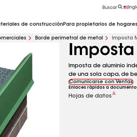
strucción y Techado
Accesorios y componentes comerciales
Limpiadores, imprimadores, selladores y cemento
Educación para propietarios de viviendas
Ingl
Buscar
teriales de construcción
Para propietarios de hogares 
omerciales
Borde perimetral de metal
Imposta 
Imposta
Imposta de aluminio in
de una sola capa, de b
Comunicarse con Ventas
Enlaces rápidos a documento
Hojas de datos