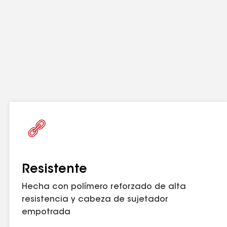
adores DP Drill-Tec™ n.º 12, sujetadores Drill-
Resistente
Hecha con polímero reforzado de alta
resistencia y cabeza de sujetador
empotrada