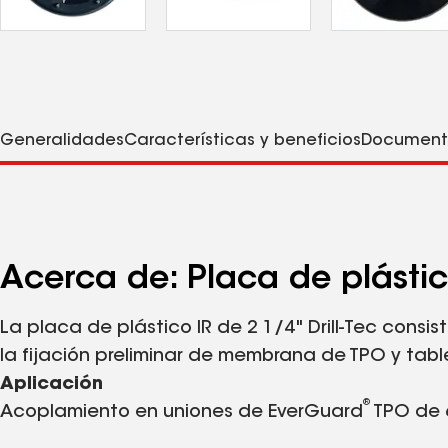
Generalidades
Características y beneficios
Document
Acerca de: Placa de plástico
La placa de plástico IR de 2 1/4" Drill-Tec consi
la fijación preliminar de membrana de TPO y table
Aplicación
®
Acoplamiento en uniones de EverGuard
TPO de 6
Tec™ o sujetadores de cabeza hexagonal para vi