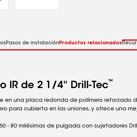
os
Pasos de instalación
Productos relacionados
Recur
™
 IR de 2 1/4" Drill-Tec
ste en una placa redonda de polímero reforzado de
ro para cubierta en las uniones, y ofrece una mej
0 - 80 milésimas de pulgada con sujetadores Drill
gas Drill-Tec™.