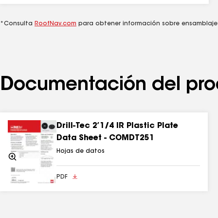
Información adicional
Para obtener los mejores resultados, usa una pist
*Consulta
RoofNav.com
para obtener información sobre ensamblajes
atornilladoras ni atornilladores de impacto con má
atornillar.
Documentación del pro
Drill-Tec 2’1/4 IR Plastic Plate
Data Sheet - COMDT251
Hojas de datos
Acercarse
PDF