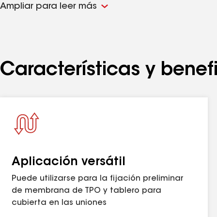
Ampliar para leer más
Fijación preliminar de panel con sujetadores Drill-
Tec™ n.º 14, sujetadores HD Drill-Tec™ n.º 14 o su
Especificaciones
Especificaciones
Características y benef
Material de la placa
Diámetro de la placa
Embalaje
Aplicación versátil
Peso:
Puede utilizarse para la fijación preliminar
SKU
de membrana de TPO y tablero para
cubierta en las uniones