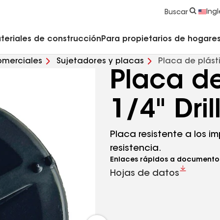
strucción y Techado
Accesorios y componentes comerciales
Limpiadores, imprimadores, selladores y cemento
Educación para propietarios de viviendas
Ingl
Buscar
teriales de construcción
Para propietarios de hogares 
omerciales
Sujetadores y placas
Placa de plásti
Placa de
1/4" Dril
Placa resistente a los 
resistencia.
Enlaces rápidos a documento
Hojas de datos