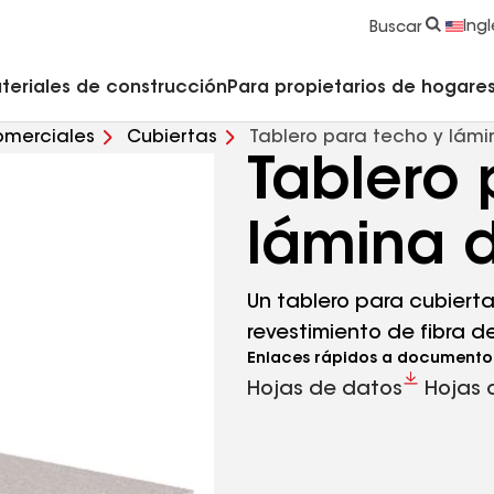
strucción y Techado
Accesorios y componentes comerciales
Limpiadores, imprimadores, selladores y cemento
Educación para propietarios de viviendas
Ingl
Buscar
teriales de construcción
Para propietarios de hogares 
omerciales
Cubiertas
Tablero para techo y lámi
Tablero 
lámina d
Un tablero para cubiert
revestimiento de fibra d
Enlaces rápidos a documento
Hojas de datos
Hojas 