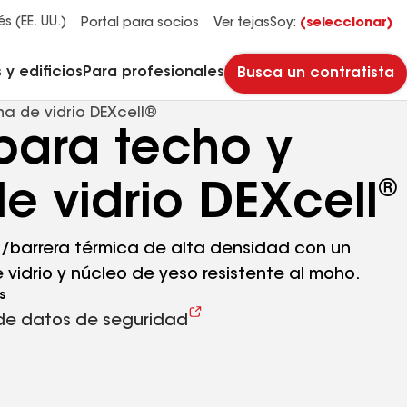
Administradores y propietarios de edificios
Reparación y mantenimiento de techos planos
Sistemas de techos de HOA y multifamiliares
Descubre por qué Timberline HDZ® es nuestra teja para techos más popular.
Descarga el catálogo para ver todas las soluciones para cada necesidad de techos comerciales.
Master Flow™ Pivot™ Pipe Boot Flashing
Revestimientos para pavimento StreetBond® SB120
és (EE. UU.)
Portal para socios
Ver tejas
Soy:
(seleccionar)
y edificios
Para profesionales
Busca un contratista
na de vidrio DEXcell®
para techo y
®
e vidrio DEXcell
a/barrera térmica de alta densidad con un
e vidrio y núcleo de yeso resistente al moho.
s
de datos de seguridad