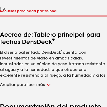
Ir a
Acerca de: Tablero principal para
®
techos DensDeck
®
El diseño patentado DensDeck
cuenta con
revestimientos de vidrio en ambas caras,
incrustados en un núcleo de yeso tratado resistente
al agua y a la humedad, lo que ofrece una
excelente resistencia al fuego, a la humedad y a los
vientos fuertes.
Ampliar para leer más
El singular diseño del tablero principal para
®
techos DensDeck
ofrece un revestimiento superior
del entarimado, que ayudará a endurecer y
estabilizar la cubierta del techo. Además, está