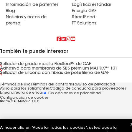
Información de patentes
Logística estándar
Blog
Energía GAF
Noticias y notas de
StreetBond
prensa
FT Solutions
También te puede interesar
Sellador de grado masilla FlexSeal™ de GAF
Adhesivo para membrana de SBS prémium MATRIX™ 101
Sellador de silicona con fibras de polietileno de GAF
Términos de uso
Términos del contratista
Aviso de privacidad
Aviso para los solicitantes
Código de conducta para proveedores
Línea directa de ética
Tus opciones de privacidad
Configuración de cookies
©2026 GAF Materials LLC
Al hacer clic en “Aceptar todas las cookies”, usted acepta