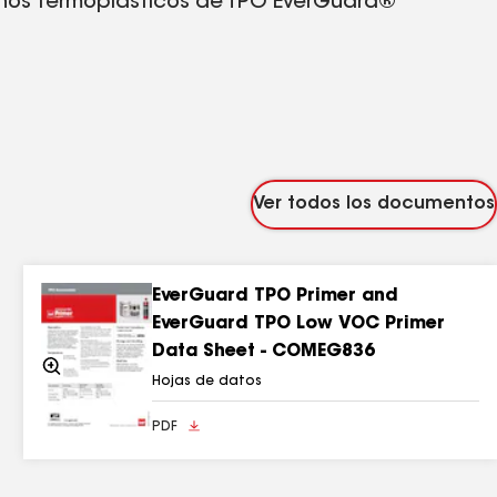
echos termoplásticos de TPO EverGuard®
C) disponible para la venta en el estado de
Ver todos los documentos
EverGuard TPO Primer and
EverGuard TPO Low VOC Primer
Data Sheet - COMEG836
Acercarse
Hojas de datos
PDF