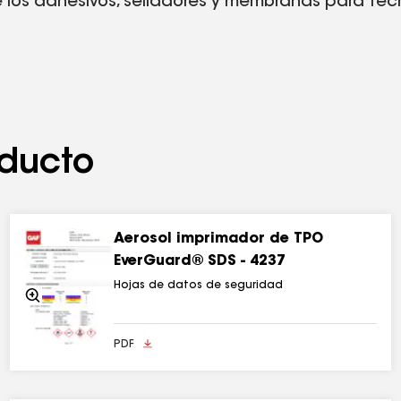
re los adhesivos, selladores y membranas para t
ontenido de compuestos orgánicos volátiles (VO
era un contenido de VOC <240 gramos/litro.
ducto
Aerosol imprimador de TPO
EverGuard® SDS - 4237
Hojas de datos de seguridad
Acercarse
PDF