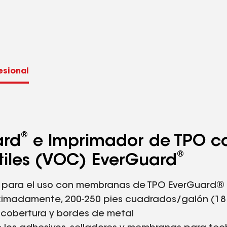
esional
®
ard
e Imprimador de TPO c
®
tiles (VOC) EverGuard
o para el uso con membranas de TPO EverGuard®
ximadamente, 200-250 pies cuadrados/galón (18.6
 cobertura y bordes de metal