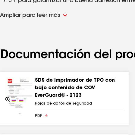
Útil para garantizar una buena adhesión ent
Imprimador de TPO Imprimador TPO con bajo c
Ampliar para leer más
California y en cualquier otra área que requi
Documentación del pro
SDS de imprimador de TPO con
bajo contenido de COV
EverGuard® - 2123
Acercarse
Hojas de datos de seguridad
PDF