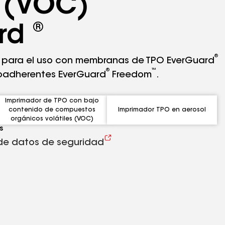
s (VOC)
®
ard
®
 para el uso con membranas de TPO EverGuard
®
™
oadherentes EverGuard
Freedom
.
Imprimador de TPO con bajo
contenido de compuestos
Imprimador TPO en aerosol
orgánicos volátiles (VOC)
s
de datos de seguridad