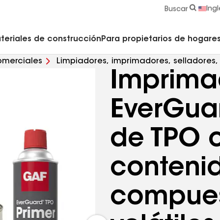
strucción y Techado
Accesorios y componentes comerciales
Limpiadores, imprimadores, selladores y cemento
Educación para propietarios de viviendas
Ingl
Buscar
teriales de construcción
Para propietarios de hogares 
omerciales
Limpiadores, imprimadores, selladores
Imprima
s orgánicos volátiles (VOC) EverGuard ®
EverGua
de TPO 
conteni
compues