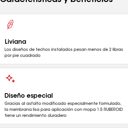
Características y beneficios
disponibles con cobertura de hasta 20 años de
1
garantía
1
Consulta la garantía correspondiente para conocer los detalles de la cobertura
y las restricciones.
Liviana
Los diseños de techos instalados pesan menos de 2 libras
por pie cuadrado
Diseño especial
Gracias al asfalto modificado especialmente formulado,
la membrana lisa para aplicación con mopa 1.5 RUBEROID
tiene un rendimiento duradero