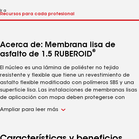
Ir a
Acerca de: Membrana lisa de
®
asfalto de 1.5 RUBEROID
El núcleo es una lámina de poliéster no tejido
resistente y flexible que tiene un revestimiento de
asfalto flexible modificado con polímeros SBS y una
superficie lisa. Las instalaciones de membranas lisas
de aplicación con mopa deben protegerse con
membranas de cubierta. Tiene el respaldo de GAF,
Ampliar para leer más
una compañía con más de 130 años de trayectoria
en la industria de los techos.
Garantías típicas disponibles de hasta 15
años; construcciones de sistemas selectos