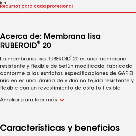
Ir a
Acerca de: Membrana lisa
®
RUBEROID
20
®
La membrana lisa RUBEROID
20 es una membrana
resistente y flexible de betún modificado, fabricada
conforme a las estrictas especificaciones de GAF. El
núcleo es una lámina de vidrio no tejida resistente y
flexible con un revestimiento de asfalto flexible
modificado con polímeros SBS. La membrana lisa
Ampliar para leer más
®
RUBEROID
20 está respaldada por GAF, una
compañía con más de 130 años de trayectoria en la
industria de techos.
Las garantías del sistema están disponibles por
Características y beneficios
1
un máximo de 20 años