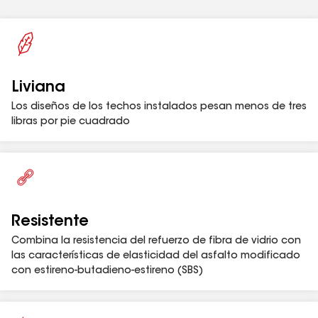
1
Consulta la garantía correspondiente para conocer los detalles de la cobertura
y las restricciones.
Liviana
Los diseños de los techos instalados pesan menos de tres
libras por pie cuadrado
Resistente
Combina la resistencia del refuerzo de fibra de vidrio con
las características de elasticidad del asfalto modificado
con estireno-butadieno-estireno (SBS)