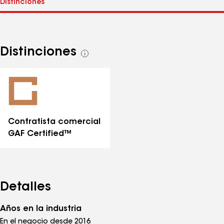
Distinciones
Ver
todas
las
distinciones
Contratista comercial
GAF Certified™
Detalles
Años en la industria
En el negocio desde 2016