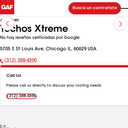
Busca un contratista
Volver
Techos Xtreme
No hay reseñas verificadas por Google
5705 S St Louis Ave, Chicago IL, 60629 USA
(312) 388-4390
Número
de
Call Us
teléfono:
Please call us directly to discuss your roofing needs.
(312) 388-4390
Ir a