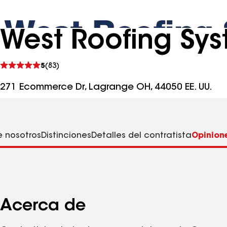
West Roofing Sys
Ver
5
(83)
comentarios
271 Ecommerce Dr, Lagrange OH, 44050 EE. UU.
 nosotros
Distinciones
Detalles del contratista
Opinion
Acerca de