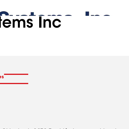
tems Inc
es