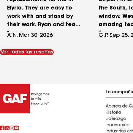
replacements for me in
Airport in C
Elyria. They are easy to
the South, l
work with and stand by
window. Wes
their work. Ryan and team
amazing tec
are responsive,
communicat
A.N, Mar 30, 2026
G.P, Sep 25, 
professional and help you
great pics 
understand their process.
of the work
Ver todas las reseñas
I greatly appreciated how
Normandy H
easy they made it.
have never 
good, even
have a few 
complete. C
La compañí
worth your 
Acerca de G
money!
Historia
Liderazgo
Innovación
Industrias e