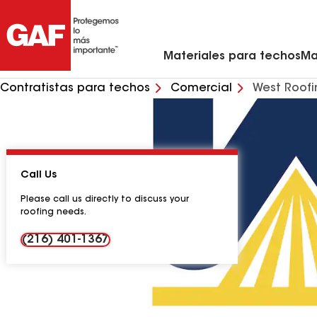
Materiales para techos residenciales
Ventilación y rejillas de ventilación para techo
Contratistas de techos de metal en mi zona
Materiales para techos comerciales
Asistente virtual para renovaciones de viviendas
Arquitectos y profesionales del diseño
Comunícate con Ciencias de la Con
Materiales para techos
Ma
Contratistas para techos
Comercial
West Roofi
Call Us
Please call us directly to discuss your
roofing needs.
(216) 401-1367