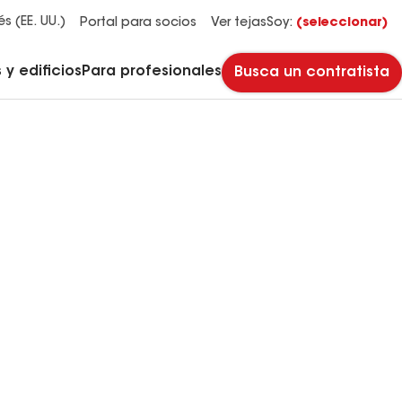
Administradores y propietarios de edificios
Reparación y mantenimiento de techos planos
Sistemas de techos de HOA y multifamiliares
Descubre por qué Timberline HDZ® es nuestra teja para techos más popular.
Descarga el catálogo para ver todas las soluciones para cada necesidad de techos comerciales.
Master Flow™ Pivot™ Pipe Boot Flashing
Revestimientos para pavimento StreetBond® SB120
és (EE. UU.)
Portal para socios
Ver tejas
Soy:
(seleccionar)
y edificios
Para profesionales
Busca un contratista