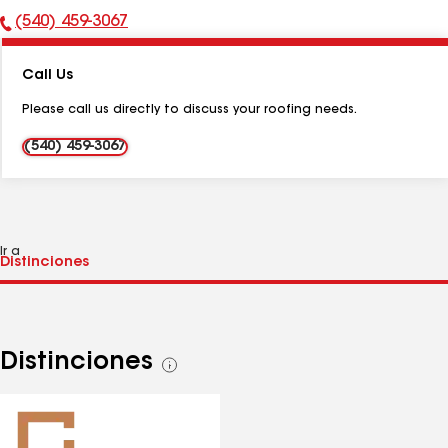
(540) 459-3067
Número
de
Call Us
teléfono:
Please call us directly to discuss your roofing needs.
(540) 459-3067
Ir a
Distinciones
Ver
todas
las
distinciones