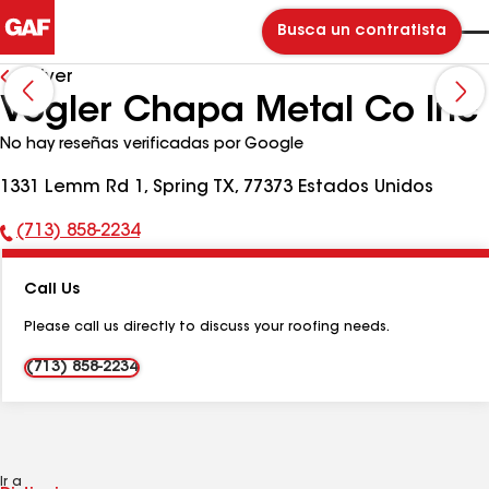
Busca un contratista
Volver
Vogler Chapa Metal Co Inc
No hay reseñas verificadas por Google
1331 Lemm Rd 1, Spring TX, 77373 Estados Unidos
(713) 858-2234
Número
de
Call Us
teléfono:
Please call us directly to discuss your roofing needs.
(713) 858-2234
Ir a