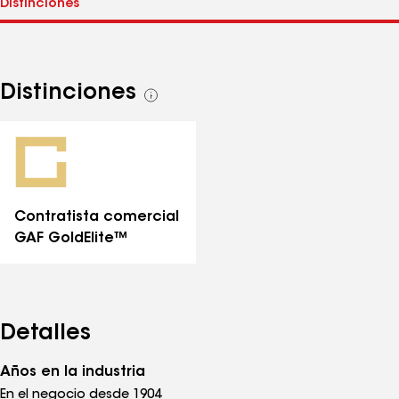
Distinciones
Ver
todas
las
distinciones
Contratista comercial
GAF GoldElite™
Detalles
Años en la industria
En el negocio desde 1904