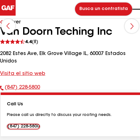
Busca un contratista
Volver
Van Doorn Teching Inc
Ver
4.4
(8)
comentarios
2082 Estes Ave, Elk Grove Village IL, 60007 Estados
Unidos
Visita el sitio web
(847) 228-5800
Número
de
Call Us
teléfono:
Please call us directly to discuss your roofing needs.
(847) 228-5800