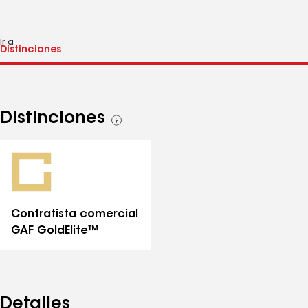
Ir a
Distinciones
Ver
todas
las
distinciones
Contratista comercial
GAF GoldElite™
Detalles