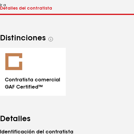
Ir a
Distinciones
Ver
todas
las
distinciones
Contratista comercial
GAF Certified™
Detalles
Identificación del contratista