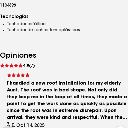
1134898
Tecnologías
Techador asfáltico
Techador de techos termoplásticos
Opiniones
Ver
4.9
(7)
comentarios
I handled a new roof installation for my elderly
Aunt. The roof was in bad shape. Not only did
they keep me in the loop at all times, they made a
point to get the work done as quickly as possible
since the roof was in extreme disrepair. Upon
arrival, they were kind and respectful. When they
left, there wasn't an once of mess. Highly
A.E, Oct 14, 2025