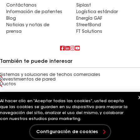
Contáctanos
Siplast
Información de patentes
Logística estándar
Blog
Energía GAF
Noticias y notas de
StreetBond
prensa
FT Solutions
También te puede interesar
Sistemas y soluciones de techos comerciales
Revestimientos de pared
Ductos
Términos de uso
Términos del contratista
Aviso de privacidad
Aviso para los solicitantes
Al hacer clic en “Aceptar todas las cookies”, usted acepta
Código de conducta para proveedores
Línea directa de ética
Tus opciones de privacidad
que las cookies se guarden en su dispositivo para mejorar la
Configuración de cookies
navegación del sitio, analizar el uso del mismo, y colaborar
©2026 GAF Materials LLC
con nuestros estudios para marketing.
Configuración de cookies