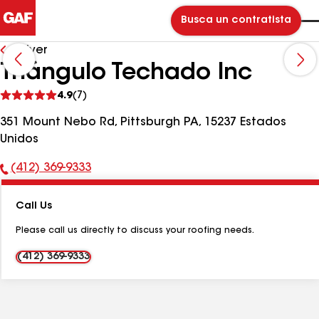
Busca un contratista
Volver
Triángulo Techado Inc
Ver
4.9
(7)
comentarios
351 Mount Nebo Rd, Pittsburgh PA, 15237 Estados
Unidos
(412) 369-9333
Número
de
Call Us
teléfono:
Please call us directly to discuss your roofing needs.
(412) 369-9333