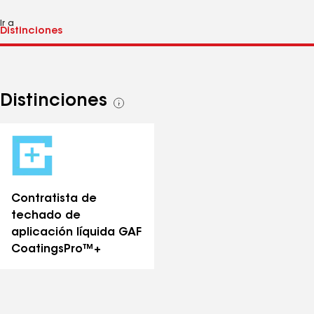
Ir a
Distinciones
Ver
todas
las
distinciones
Contratista de
techado de
aplicación líquida GAF
CoatingsPro™+