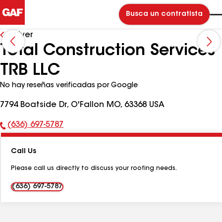
Busca un contratista
Volver
Total Construction Services
TRB LLC
No hay reseñas verificadas por Google
7794 Boatside Dr, O'Fallon MO, 63368 USA
(636) 697-5787
Número
de
Call Us
teléfono:
Please call us directly to discuss your roofing needs.
(636) 697-5787