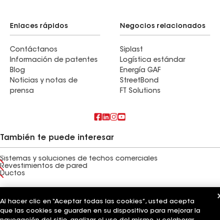
Enlaces rápidos
Negocios relacionados
Contáctanos
Siplast
Información de patentes
Logística estándar
Blog
Energía GAF
Noticias y notas de
StreetBond
prensa
FT Solutions
También te puede interesar
Sistemas y soluciones de techos comerciales
Revestimientos de pared
Ductos
Términos de uso
Términos del contratista
Aviso de privacidad
Aviso para los solicitantes
Código de conducta para proveedores
Al hacer clic en “Aceptar todas las cookies”, usted acepta
Línea directa de ética
Tus opciones de privacidad
que las cookies se guarden en su dispositivo para mejorar la
Configuración de cookies