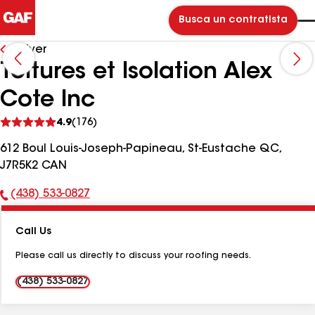
Busca un contratista
Volver
Toitures et Isolation Alex
Cote Inc
Ver
4.9
(176)
comentarios
612 Boul Louis-Joseph-Papineau, St-Eustache QC,
J7R5K2 CAN
(438) 533-0827
Número
de
Call Us
teléfono:
Please call us directly to discuss your roofing needs.
(438) 533-0827