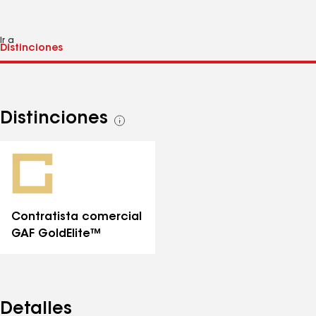
Ir a
Distinciones
Ver
todas
las
distinciones
Contratista comercial
GAF GoldElite™
Detalles