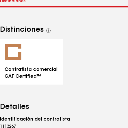
Distinciones
Ver
todas
las
distinciones
Contratista comercial
GAF Certified™
Detalles
Identificación del contratista
1113267