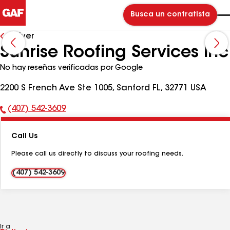
Busca un contratista
Volver
Sunrise Roofing Services Inc
No hay reseñas verificadas por Google
2200 S French Ave Ste 1005, Sanford FL, 32771 USA
(407) 542-3609
Número
de
Call Us
teléfono:
Please call us directly to discuss your roofing needs.
(407) 542-3609
Ir a