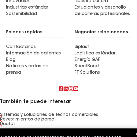
Innovación
Nuestra cultura
Industrias estándar
Estudiantes y desarrollo
Sostenibilidad
de carreras profesionales
Enlaces rápidos
Negocios relacionados
Contáctanos
Siplast
Información de patentes
Logística estándar
Blog
Energía GAF
Noticias y notas de
StreetBond
prensa
FT Solutions
También te puede interesar
Sistemas y soluciones de techos comerciales
Revestimientos de pared
Ductos
Términos de uso
Términos del contratista
Aviso de privacidad