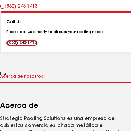
(832) 243-1413
Número
de
Call Us
teléfono:
Please call us directly to discuss your roofing needs.
(832) 243-1413
Ir a
Acerca de
Strategic Roofing Solutions es una empresa de
cubiertas comerciales, chapa metálica e