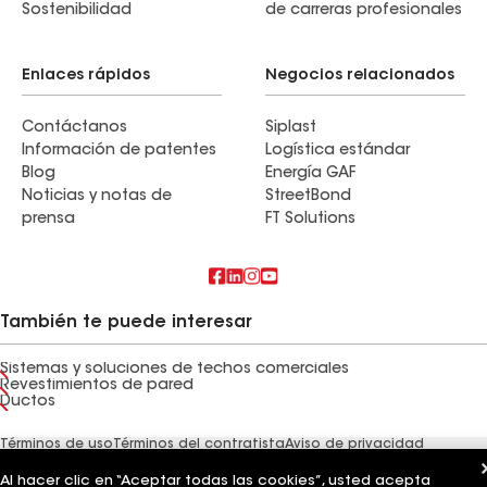
Sostenibilidad
de carreras profesionales
Enlaces rápidos
Negocios relacionados
Contáctanos
Siplast
Información de patentes
Logística estándar
Blog
Energía GAF
Noticias y notas de
StreetBond
prensa
FT Solutions
También te puede interesar
Sistemas y soluciones de techos comerciales
Revestimientos de pared
Ductos
Términos de uso
Términos del contratista
Aviso de privacidad
Aviso para los solicitantes
Código de conducta para proveedores
Línea directa de ética
Tus opciones de privacidad
Al hacer clic en “Aceptar todas las cookies”, usted acepta