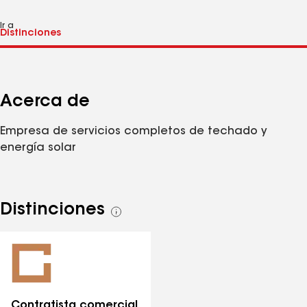
Ir a
Acerca de
Empresa de servicios completos de techado y
energía solar
Distinciones
Ver
todas
las
distinciones
Contratista comercial