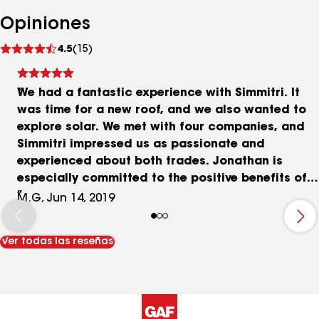
Opiniones
Ver
4.5
(15)
comentarios
We had a fantastic experience with Simmitri. It
was time for a new roof, and we also wanted to
explore solar. We met with four companies, and
Simmitri impressed us as passionate and
experienced about both trades. Jonathan is
especially committed to the positive benefits of
solar. The customer service, scheduling, and
M.G, Jun 14, 2019
communication were all great. We now have a
new roof with a solid warranty and no more
Ver todas las reseñas
electrical bills.