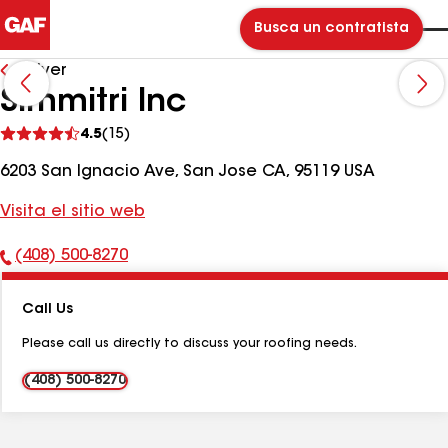
Busca un contratista
Volver
Simmitri Inc
Ver
4.5
(15)
comentarios
6203 San Ignacio Ave, San Jose CA, 95119 USA
Visita el sitio web
(408) 500-8270
Número
de
Call Us
teléfono:
Please call us directly to discuss your roofing needs.
(408) 500-8270