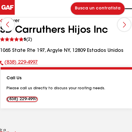
Busca un contratista
Volver
SD Carruthers Hijos Inc
Ver
5
(2)
comentarios
1065 State Rte 197, Argyle NY, 12809 Estados Unidos
(838) 229-4997
Número
de
Call Us
teléfono:
Please call us directly to discuss your roofing needs.
(838) 229-4997
Ir a