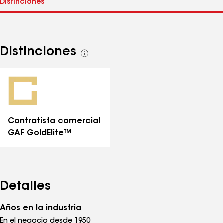
Distinciones
Ver
todas
las
distinciones
Contratista comercial
GAF GoldElite™
Detalles
Años en la industria
En el negocio desde 1950